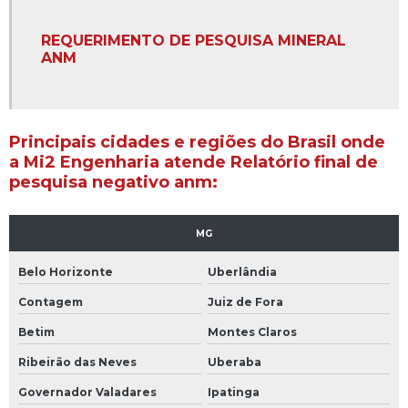
Concessão de lavras licença ambiental
REQUERIMENTO DE PESQUISA MINERAL
ANM
Consulta concessão de lavra dnpm
Controle ambiental de áreas verdes
Principais cidades e regiões do Brasil onde
Empresa de aerolevantamento
a Mi2 Engenharia atende Relatório final de
pesquisa negativo anm:
Empresa de aerolevantamento em belo horizonte
Empresa de aerolevantamento em minas gerais
MG
Empresa de aerolevantamento topografia drone
Belo Horizonte
Uberlândia
Empresa de cadastro ambiental rural custo
Contagem
Juiz de Fora
Betim
Montes Claros
Empresa de cadastro ambiental rural custo em bh
Ribeirão das Neves
Uberaba
Empresa de cadastro ambiental rural custo em mg
Governador Valadares
Ipatinga