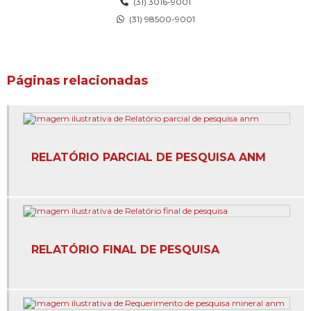
(31) 3016-9001
Cadastro ambiental rural empresa
(31) 98500-9001
Cadastro ambiental rural orçamento
Cadastro ambiental rural preço
Páginas relacionadas
Cadastro ambiental rural valor
Caracterização do meio físico
RELATÓRIO PARCIAL DE PESQUISA ANM
Cartografia digital e gps
Cartografia digital e sensoriamento remoto
Certificação de propriedades rurais
Concessão de lavras
RELATÓRIO FINAL DE PESQUISA
Concessão de lavras anm em belo horizonte
Concessão de lavras anm em minas gerais