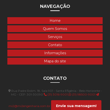
NAVEGAÇÃO
Empresa de programa de controle ambiental em bh
Empresa de programa de controle ambiental em mg
Home
Quem Somos
Empresa que faz topografia
Serviços
Empresa de recuperação de áreas degradadas em bh
Contato
Empresa de recuperação de áreas degradadas em mg
Informações
Mapa do site
Empresa de registro de licença anm
Empresa de registro de licença anm em mg
CONTATO
Empresa de topografia
Rua Padre Rolim, 18, Sala 901 - Santa Efigênia - Belo Horizonte -
Empresa de topografia e agrimensura
MG - CEP: 301-30090
(31) 3016-9001
(31) 98500-9001
Empresa de topografia em belo horizonte
Envie sua mensagem!
mi2@mi2engenharia.com.br