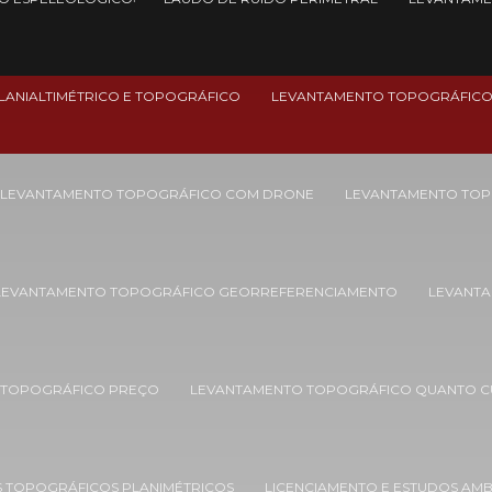
LANIALTIMÉTRICO E TOPOGRÁFICO
LEVANTAMENTO TOPOGRÁFIC
LEVANTAMENTO TOPOGRÁFICO COM DRONE
LEVANTAMENTO TOP
LEVANTAMENTO TOPOGRÁFICO GEORREFERENCIAMENTO
LEVANTA
 TOPOGRÁFICO PREÇO
LEVANTAMENTO TOPOGRÁFICO QUANTO C
 TOPOGRÁFICOS PLANIMÉTRICOS
LICENCIAMENTO E ESTUDOS AMB