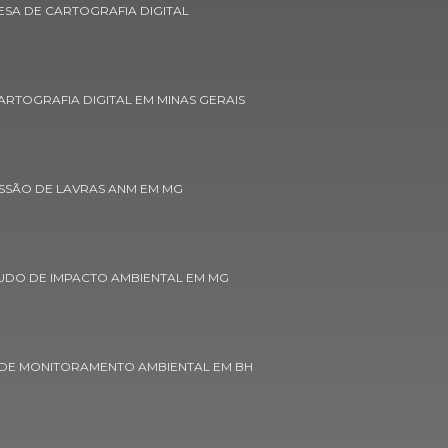
SA DE CARTOGRAFIA DIGITAL
Concessão de lavras anm em minas gerais
Concessão de lavras licença ambiental
RTOGRAFIA DIGITAL EM MINAS GERAIS
Consulta concessão de lavra dnpm
Controle ambiental de áreas verdes
Empresa de aerolevantamento
SSÃO DE LAVRAS ANM EM MG
Empresa de aerolevantamento em belo
horizonte
UDO DE IMPACTO AMBIENTAL EM MG
Empresa de aerolevantamento em minas
gerais
Empresa de aerolevantamento topografia
drone
DE MONITORAMENTO AMBIENTAL EM BH
Empresa de cadastro ambiental rural custo