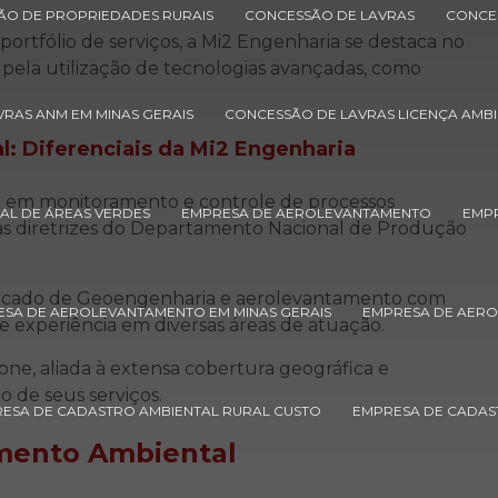
ÇÃO DE PROPRIEDADES RURAIS
CONCESSÃO DE LAVRAS
CONCE
portfólio de serviços, a Mi2 Engenharia se destaca no
pela utilização de tecnologias avançadas, como
RAS ANM EM MINAS GERAIS
CONCESSÃO DE LAVRAS LICENÇA AMBI
l
: Diferenciais da Mi2 Engenharia
e em monitoramento e controle de processos
AL DE ÁREAS VERDES
EMPRESA DE AEROLEVANTAMENTO
EMPR
as diretrizes do Departamento Nacional de Produção
mercado de Geoengenharia e aerolevantamento com
SA DE AEROLEVANTAMENTO EM MINAS GERAIS
EMPRESA DE AER
experiência em diversas áreas de atuação.
e, aliada à extensa cobertura geográfica e
o de seus serviços.
ESA DE CADASTRO AMBIENTAL RURAL CUSTO
EMPRESA DE CADAS
mento Ambiental