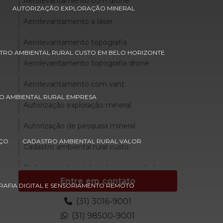
Aerolevantamento com drone
AUTORIZAÇÃO EXPLORAÇÃO MINERAL
Aerolevantamento a laser
Aerolevantamento topografia
TRO AMBIENTAL RURAL CUSTO EM BELO HORIZONTE
Aerolevantamento topografia drone
Aerolevantamento com vant
O AMBIENTAL RURAL EMPRESA
Autorização exploração mineral
Autorização de pesquisa mineral
EÇO
CADASTRO AMBIENTAL RURAL VALOR
Cadastro ambiental rural custo
Cadastro ambiental rural custo em belo
horizonte
Entre em contato
AFIA DIGITAL E SENSORIAMENTO REMOTO
Cadastro ambiental rural custo em minas
(31) 3016-9001
gerais
(31) 98500-9001