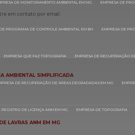
PRESA DE MONITORAMENTO AMBIENTAL EM MG
EMPRESA DE PRO
tre em contato por email.
DE PROGRAMA DE CONTROLE AMBIENTAL EM BH
EMPRESA DE PR
EMPRESA QUE FAZ TOPOGRAFIA
EMPRESA DE RECUPERAÇÃO D
A AMBIENTAL SIMPLIFICADA
MPRESA DE RECUPERAÇÃO DE ÁREAS DEGRADADAS EM MG
EMPRE
 REGISTRO DE LICENÇA ANM EM MG
EMPRESA DE TOPOGRAFIA
DE LAVRAS ANM EM MG