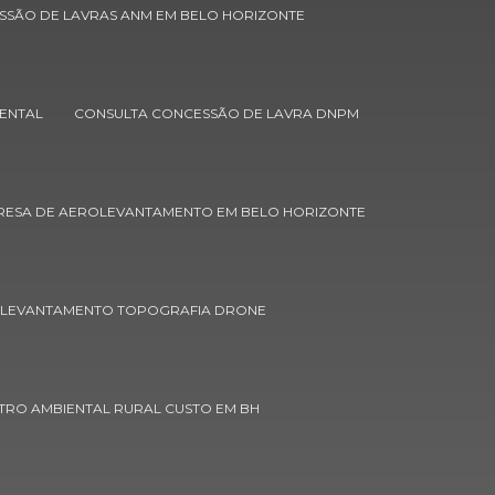
Cadastro ambiental rural empresa
SSÃO DE LAVRAS ANM EM BELO HORIZONTE
Cadastro ambiental rural orçamento
Cadastro ambiental rural preço
ENTAL
CONSULTA CONCESSÃO DE LAVRA DNPM
Cadastro ambiental rural valor
Caracterização do meio físico
ESA DE AEROLEVANTAMENTO EM BELO HORIZONTE
Cartografia digital e gps
Cartografia digital e sensoriamento
remoto
OLEVANTAMENTO TOPOGRAFIA DRONE
Certificação de propriedades rurais
Concessão de lavras
TRO AMBIENTAL RURAL CUSTO EM BH
Concessão de lavras anm em belo
horizonte