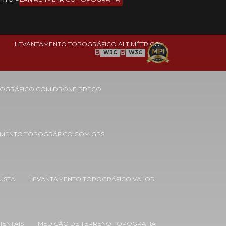
Empresas de estudo de impacto
ambiental
O
LEVANTAMENTO TOPOGRÁFICO ALTIMÉTRICO
Empresas de estudos ambientais
W3C
W3C
Empresas de monitoramento ambiental
Empresas de recuperação de áreas
OGRÁFICO COM DRONE PREÇO
degradadas
Empresas de topografia em bh
MENTO TOPOGRÁFICO COM GPS
Empresas de topografia em minas gerais
Estudo de impacto ambiental eia rima
USTA
LEVANTAMENTO TOPOGRÁFICO VALOR
Estudo de impacto ambiental e
licenciamento ambiental
Estudo de impacto ambiental loteamento
urbano
IENTAIS
MEDIÇÃO DE TERRENO TOPOGRAFIA