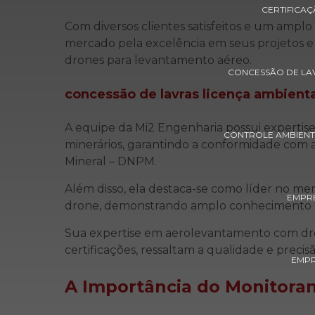
CERTIFICA
Com diversos clientes satisfeitos e um amplo 
mercado pela excelência em seus projetos e 
drones para levantamento aéreo.
CONCESSÃO DE LAV
concessão de lavras licença ambienta
A equipe da Mi2 Engenharia possui expertis
CONTROLE AMBIENT
minerários, garantindo a conformidade com 
Mineral – DNPM.
Além disso, ela destaca-se como líder no 
EMPRE
drone, demonstrando amplo conhecimento e 
Sua expertise em aerolevantamento com dron
certificações, ressaltam a qualidade e precisã
EMPR
A Importância do Monitora