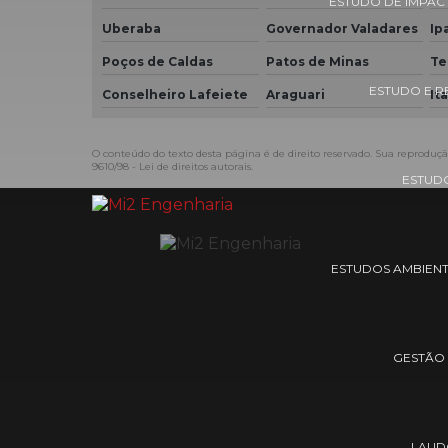
ESTUDO DE IMPAC
Uberaba
Governador Valadares
Ip
Poços de Caldas
Patos de Minas
Te
ESTUDO E R
Conselheiro Lafeiete
Araguari
It
O conteúdo do texto desta página é de direito reservado. Sua reprodução
9610/98 - Lei de direitos autorais
.
ESTUDO
ESTUDOS AMBIENT
GESTÃO
LAUD