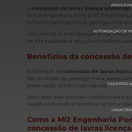
AEROLEVA
A
concessão de lavras licença ambiental
de Geoengenharia, como a Mi2 Engenharia, 
incluindo geoengenharia, geologia, meio amb
AUTORIZAÇÃO DE P
Com mais de 15 anos de experiência, a Mi2 E
de alta qualidade e soluções inovadoras para
Benefícios da
concessão de 
A obtenção da
concessão de lavras licenç
das atividades de geoengenharia, assegura
CADASTRO A
preservação dos recursos naturais.
Além disso, esse processo contribui para a 
negativos no meio ambiente e na comunidade
CARACTERI
Como a Mi2 Engenharia Pod
concessão de lavras licenç