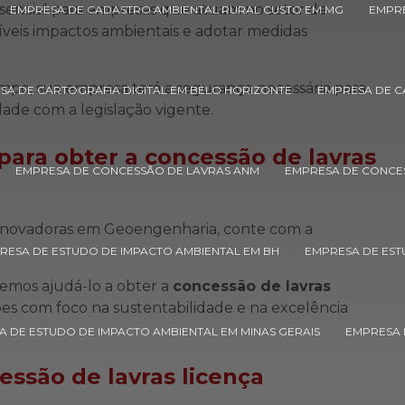
encial para empresas que atuam no setor de
EMPRESA DE CADASTRO AMBIENTAL RURAL CUSTO EM MG
EMPRE
síveis impactos ambientais e adotar medidas
mpo, sua empresa terá a segurança necessária para
SA DE CARTOGRAFIA DIGITAL EM BELO HORIZONTE
EMPRESA DE CA
ade com a legislação vigente.
para obter a
concessão de lavras
EMPRESA DE CONCESSÃO DE LAVRAS ANM
EMPRESA DE CONCE
 inovadoras em Geoengenharia, conte com a
RESA DE ESTUDO DE IMPACTO AMBIENTAL EM BH
EMPRESA DE EST
emos ajudá-lo a obter a
concessão de lavras
ões com foco na sustentabilidade e na excelência
 DE ESTUDO DE IMPACTO AMBIENTAL EM MINAS GERAIS
EMPRESA 
essão de lavras licença