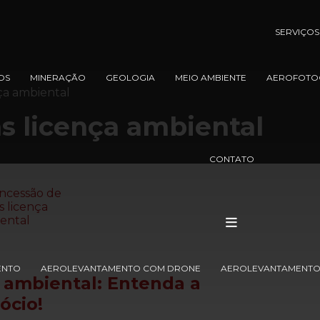
SERVIÇOS
OS
MINERAÇÃO
GEOLOGIA
MEIO AMBIENTE
AEROFOTO
ça ambiental
s licença ambiental
CONTATO
ENTO
AEROLEVANTAMENTO COM DRONE
AEROLEVANTAMENTO 
a ambiental
: Entenda a
ócio!