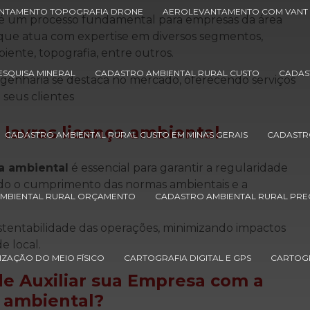
NTAMENTO TOPOGRAFIA DRONE
AEROLEVANTAMENTO COM VANT
é um processo fundamental para empresas da área
que atua com expertise em diversos segmentos,
iente, topografia, entre outros.
ESQUISA MINERAL
CADASTRO AMBIENTAL RURAL CUSTO
CADAS
ngenharia se destaca no mercado, oferecendo serviços
 seus clientes
lavras licença ambiental
CADASTRO AMBIENTAL RURAL CUSTO EM MINAS GERAIS
CADASTR
a ambiental
é essencial para garantir a regularidade
ndo o cumprimento das normas ambientais e a
MBIENTAL RURAL ORÇAMENTO
CADASTRO AMBIENTAL RURAL PR
sustentabilidade das operações, minimizando impactos
 local.
ZAÇÃO DO MEIO FÍSICO
CARTOGRAFIA DIGITAL E GPS
CARTOGR
e Auxiliar sua Empresa com a
a ambiental
?