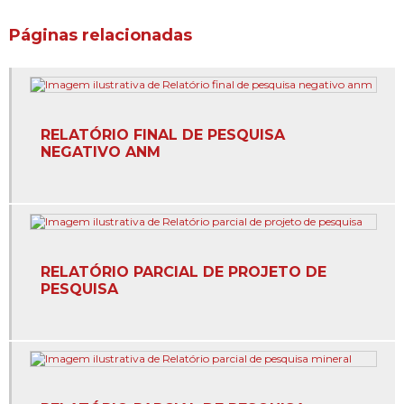
Cadastro ambiental rural preço
Páginas relacionadas
Cadastro ambiental rural valor
Caracterização do meio físico
RELATÓRIO FINAL DE PESQUISA
Cartografia digital e gps
NEGATIVO ANM
Cartografia digital e sensoriamento remoto
Certificação de propriedades rurais
Concessão de lavras
RELATÓRIO PARCIAL DE PROJETO DE
PESQUISA
Concessão de lavras anm em belo horizonte
Concessão de lavras anm em minas gerais
Concessão de lavras licença ambiental