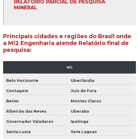
Consulta concessão de lavra dnpm
RELATÓRIO PARCIAL DE PESQUISA
MINERAL
Controle ambiental de áreas verdes
Empresa de aerolevantamento
Principais cidades e regiões do Brasil onde
Empresa de aerolevantamento em belo horizonte
a Mi2 Engenharia atende Relatório final de
pesquisa:
Empresa de aerolevantamento em minas gerais
Empresa de aerolevantamento topografia drone
MG
Empresa de cadastro ambiental rural custo
Belo Horizonte
Uberlândia
Empresa de cadastro ambiental rural custo em bh
Contagem
Juiz de Fora
Betim
Montes Claros
Empresa de cadastro ambiental rural custo em mg
Ribeirão das Neves
Uberaba
Empresa de cartografia digital
Governador Valadares
Ipatinga
Empresa de cartografia digital em belo horizonte
Santa Luzia
Sete Lagoas