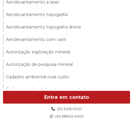
Aerolevantamento a laser
Aerolevantamento topografia
Aerolevantamento topografia drone
Aerolevantamento com vant
Autorização exploração mineral
Autorização de pesquisa mineral
Cadastro ambiental rural custo
Cadastro ambiental rural custo em belo horizonte
Entre em contato
Cadastro ambiental rural custo em minas gerais
(31) 3016-9001
Cadastro ambiental rural empresa
(31) 98500-9001
Cadastro ambiental rural orçamento