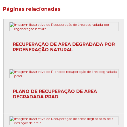
Cadastro ambiental rural preço
Páginas relacionadas
Cadastro ambiental rural valor
Caracterização do meio físico
Cartografia digital e gps
RECUPERAÇÃO DE ÁREA DEGRADADA POR
REGENERAÇÃO NATURAL
Cartografia digital e sensoriamento remoto
Certificação de propriedades rurais
Concessão de lavras
Concessão de lavras anm em belo horizonte
PLANO DE RECUPERAÇÃO DE ÁREA
DEGRADADA PRAD
Concessão de lavras anm em minas gerais
Concessão de lavras licença ambiental
Consulta concessão de lavra dnpm