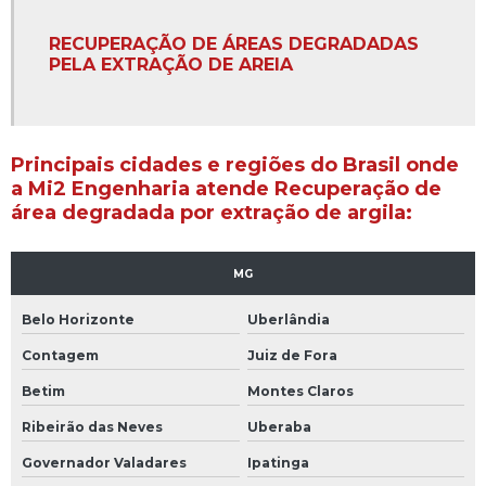
Controle ambiental de áreas verdes
RECUPERAÇÃO DE ÁREAS DEGRADADAS
PELA EXTRAÇÃO DE AREIA
Empresa de aerolevantamento
Empresa de aerolevantamento em belo horizonte
Principais cidades e regiões do Brasil onde
Empresa de aerolevantamento em minas gerais
a Mi2 Engenharia atende Recuperação de
área degradada por extração de argila:
Empresa de aerolevantamento topografia drone
Empresa de cadastro ambiental rural custo
MG
Empresa de cadastro ambiental rural custo em bh
Belo Horizonte
Uberlândia
Empresa de cadastro ambiental rural custo em mg
Contagem
Juiz de Fora
Betim
Montes Claros
Empresa de cartografia digital
Ribeirão das Neves
Uberaba
Empresa de cartografia digital em belo horizonte
Governador Valadares
Ipatinga