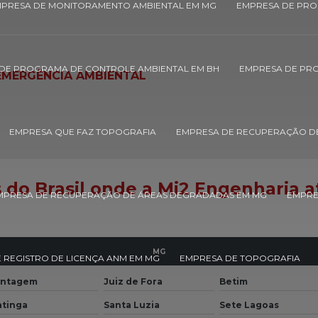
PRESA DE MONITORAMENTO AMBIENTAL EM MG
EMPRESA DE PRO
DE PROGRAMA DE CONTROLE AMBIENTAL EM BH
EMPRESA DE PR
EMERGÊNCIA AMBIENTAL
EMPRESA QUE FAZ TOPOGRAFIA
EMPRESA DE RECUPERAÇÃO D
s do Brasil onde a Mi2 Engenharia 
MPRESA DE RECUPERAÇÃO DE ÁREAS DEGRADADAS EM MG
EMPRE
MG
 REGISTRO DE LICENÇA ANM EM MG
EMPRESA DE TOPOGRAFIA
ntagem
Juiz de Fora
Betim
atinga
Santa Luzia
Sete Lagoas