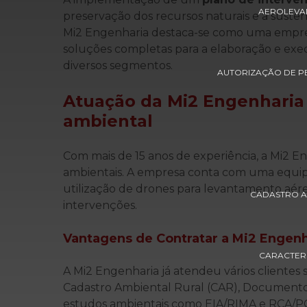
AEROLEVA
preservação dos recursos naturais e a susten
Mi2 Engenharia destaca-se como uma empre
soluções completas para a elaboração e ex
diversos segmentos.
AUTORIZAÇÃO DE P
Atuação da Mi2 Engenhari
ambiental
Com mais de 15 anos de experiência, a Mi2 E
ambientais. A empresa conta com uma equipe 
utilização de drones para levantamento aéreo
CADASTRO A
intervenções.
Vantagens de Contratar a Mi2 Engenh
CARACTERI
A Mi2 Engenharia já atendeu vários clientes 
Cadastro Ambiental Rural (CAR), Documento 
estudos ambientais como EIA/RIMA e RCA/PC