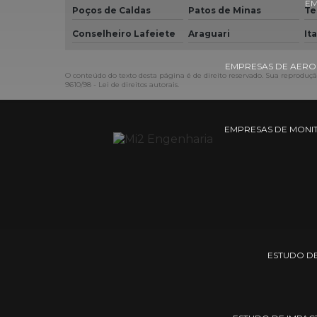
EM
Poços de Caldas
Patos de Minas
Te
Conselheiro Lafeiete
Araguari
It
EMPRESAS DE AERO
O conteúdo do texto desta página é de direito reservado. Sua reprodução
9610/98 - Lei de direitos autorais
.
EMPRESAS DE MONI
ESTUDO DE