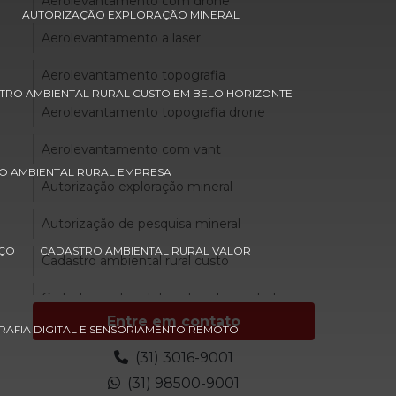
Aerolevantamento com drone
AUTORIZAÇÃO EXPLORAÇÃO MINERAL
Aerolevantamento a laser
Aerolevantamento topografia
TRO AMBIENTAL RURAL CUSTO EM BELO HORIZONTE
Aerolevantamento topografia drone
Aerolevantamento com vant
O AMBIENTAL RURAL EMPRESA
Autorização exploração mineral
Autorização de pesquisa mineral
EÇO
CADASTRO AMBIENTAL RURAL VALOR
Cadastro ambiental rural custo
Cadastro ambiental rural custo em belo
horizonte
Entre em contato
AFIA DIGITAL E SENSORIAMENTO REMOTO
Cadastro ambiental rural custo em minas
(31) 3016-9001
gerais
(31) 98500-9001