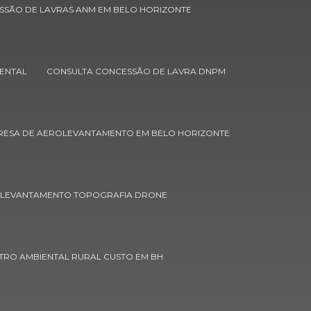
Cadastro ambiental rural empresa
SSÃO DE LAVRAS ANM EM BELO HORIZONTE
Cadastro ambiental rural orçamento
Cadastro ambiental rural preço
ENTAL
CONSULTA CONCESSÃO DE LAVRA DNPM
Cadastro ambiental rural valor
Caracterização do meio físico
ESA DE AEROLEVANTAMENTO EM BELO HORIZONTE
Cartografia digital e gps
Cartografia digital e sensoriamento
remoto
OLEVANTAMENTO TOPOGRAFIA DRONE
Certificação de propriedades rurais
Concessão de lavras
TRO AMBIENTAL RURAL CUSTO EM BH
Concessão de lavras anm em belo
horizonte