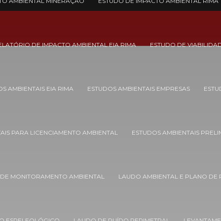
TO AMBIENTAL MINERAÇÃO
ESTUDO DE IMPACTO AMBIENTAL RIMA
ELATÓRIO DE IMPACTO AMBIENTAL EIA RIMA
ESTUDO DE VIABILIDA
S AMBIENTAIS EIA RIMA
ESTUDOS AMBIENTAIS EMPRESAS
ESTU
AIS PARA LICENCIAMENTO AMBIENTAL
ESTUDOS AMBIENTAIS PRELI
 DE MONITORAMENTO AMBIENTAL
LAUDO AMBIENTAL E PLANO DE
O ESPELEOLÓGICO
LAUDO DE RUÍDO PERIMETRAL
LEVANTAME