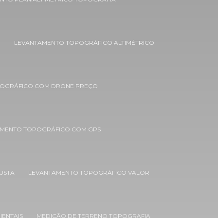
Empresas de estudo de impacto
ambiental
O
LEVANTAMENTO TOPOGRÁFICO ALTIMÉTRICO
Empresas de estudos ambientais
Empresas de monitoramento ambiental
Empresas de recuperação de áreas
OGRÁFICO COM DRONE PREÇO
degradadas
Empresas de topografia em bh
MENTO TOPOGRÁFICO COM GPS
Empresas de topografia em minas gerais
Estudo de impacto ambiental eia rima
USTA
LEVANTAMENTO TOPOGRÁFICO VALOR
Estudo de impacto ambiental e
licenciamento ambiental
Estudo de impacto ambiental loteamento
urbano
IENTAIS
MEDIÇÃO DE TERRENO TOPOGRAFIA