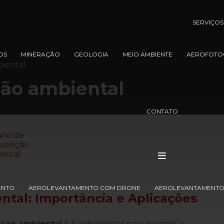
SERVIÇOS
OS
MINERAÇÃO
GEOLOGIA
MEIO AMBIENTE
AEROFOTO
biental
ção ambiental
CONTATO
ENTO
AEROLEVANTAMENTO COM DRONE
AEROLEVANTAMENTO 
ental
: Importância e Aplicações
nção ambiental
é fundamental para garantir a