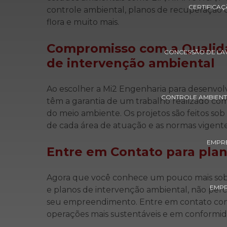
CERTIFICA
controle ambiental, planos de recuperação d
flora e muito mais.
Compromisso com a Qualida
CONCESSÃO DE LAV
de intervenção ambiental
Ao escolher a Mi2 Engenharia para desenvo
CONTROLE AMBIENT
têm a garantia de um trabalho realizado c
do meio ambiente. Os projetos são feitos so
de cada área de atuação e as normas vigente
EMPRE
Entre em Contato para
plan
Agora que você conhece um pouco mais sob
EMPR
e planos de intervenção ambiental, não perc
seu empreendimento. Entre em contato con
operações mais sustentáveis e em conformida