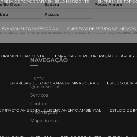
PRESA DE TOPOGRAFIA EM BELO HORIZONTE
EMPRESA DE TOPOG
ófilo Otoni
Sabará
Pouso Alegre
abira
Passos
LEVANTAMENTO CATEGORIA A
EMPRESAS DE ESTUDO DE IMPACTO
, parcial ou total, mesmo citando nossos links, é proibida sem a autorização do autor. Cri
TORAMENTO AMBIENTAL
EMPRESAS DE RECUPERAÇÃO DE ÁREAS
NAVEGAÇÃO
Home
EMPRESAS DE TOPOGRAFIA EM MINAS GERAIS
ESTUDO DE IMP
Quem Somos
Serviços
Contato
 IMPACTO AMBIENTAL E LICENCIAMENTO AMBIENTAL
ESTUDO DE I
Informações
Mapa do site