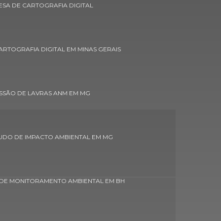
SA DE CARTOGRAFIA DIGITAL
Concessão de lavras anm em minas gerais
Concessão de lavras licença ambiental
RTOGRAFIA DIGITAL EM MINAS GERAIS
Consulta concessão de lavra dnpm
Controle ambiental de áreas verdes
Empresa de aerolevantamento
SSÃO DE LAVRAS ANM EM MG
Empresa de aerolevantamento em belo
horizonte
UDO DE IMPACTO AMBIENTAL EM MG
Empresa de aerolevantamento em minas
gerais
Empresa de aerolevantamento topografia
drone
DE MONITORAMENTO AMBIENTAL EM BH
Empresa de cadastro ambiental rural custo