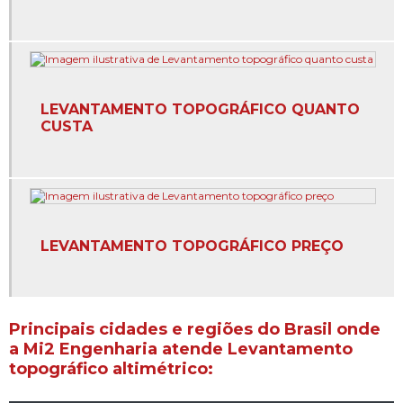
Cartografia digital e sensoriamento remoto
Certificação de propriedades rurais
Concessão de lavras
LEVANTAMENTO TOPOGRÁFICO QUANTO
CUSTA
Concessão de lavras anm em belo horizonte
Concessão de lavras anm em minas gerais
Concessão de lavras licença ambiental
LEVANTAMENTO TOPOGRÁFICO PREÇO
Consulta concessão de lavra dnpm
Controle ambiental de áreas verdes
Principais cidades e regiões do Brasil onde
Empresa de aerolevantamento
a Mi2 Engenharia atende Levantamento
topográfico altimétrico:
Empresa de aerolevantamento em belo horizonte