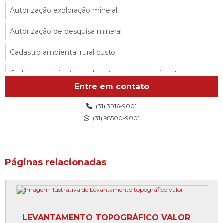
Autorização exploração mineral
Autorização de pesquisa mineral
Cadastro ambiental rural custo
Cadastro ambiental rural custo em belo horizonte
Entre em contato
Cadastro ambiental rural custo em minas gerais
(31) 3016-9001
Cadastro ambiental rural empresa
(31) 98500-9001
Cadastro ambiental rural orçamento
Cadastro ambiental rural preço
Páginas relacionadas
Cadastro ambiental rural valor
Caracterização do meio físico
LEVANTAMENTO TOPOGRÁFICO VALOR
Cartografia digital e gps