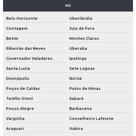
Empresa de aerolevantamento em minas gerais
MG
Empresa de aerolevantamento topografia drone
Belo Horizonte
Uberlândia
Empresa de cadastro ambiental rural custo
Contagem
Juiz de Fora
Betim
Montes Claros
Empresa de cadastro ambiental rural custo em bh
Ribeirão das Neves
Uberaba
Empresa de cadastro ambiental rural custo em mg
Governador Valadares
Ipatinga
Empresa de cartografia digital
Santa Luzia
Sete Lagoas
Empresa de cartografia digital em belo horizonte
Divinópolis
Ibirité
Poços de Caldas
Patos de Minas
Empresa de cartografia digital em minas gerais
Teófilo Otoni
Sabará
Empresa de concessão de lavras anm
Pouso Alegre
Barbacena
Empresa de concessão de lavras anm em mg
Varginha
Conselheiro Lafeiete
Araguari
Itabira
Empresa de estudo de impacto ambiental em bh