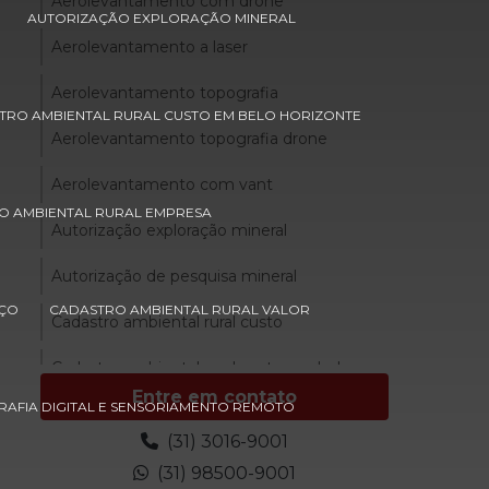
Aerolevantamento com drone
AUTORIZAÇÃO EXPLORAÇÃO MINERAL
Aerolevantamento a laser
Aerolevantamento topografia
TRO AMBIENTAL RURAL CUSTO EM BELO HORIZONTE
Aerolevantamento topografia drone
Aerolevantamento com vant
O AMBIENTAL RURAL EMPRESA
Autorização exploração mineral
Autorização de pesquisa mineral
EÇO
CADASTRO AMBIENTAL RURAL VALOR
Cadastro ambiental rural custo
Cadastro ambiental rural custo em belo
horizonte
Entre em contato
AFIA DIGITAL E SENSORIAMENTO REMOTO
Cadastro ambiental rural custo em
(31) 3016-9001
minas gerais
(31) 98500-9001