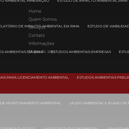
TO AMBIENTAL MINERAÇÃO
ESTUDO DE IMPACTO AMBIENTAL RIMA
Home
Quem Somos
ELATÓRIO DE IMPACTO AMBIENTAL EIA RIMA
ESTUDO DE VIABILIDA
Serviços
Contato
Informações
Mapa do site
S AMBIENTAIS EIA RIMA
ESTUDOS AMBIENTAIS EMPRESAS
ESTU
AIS PARA LICENCIAMENTO AMBIENTAL
ESTUDOS AMBIENTAIS PRELI
 DE MONITORAMENTO AMBIENTAL
LAUDO AMBIENTAL E PLANO DE
O ESPELEOLÓGICO
LAUDO DE RUÍDO PERIMETRAL
LEVANTAME