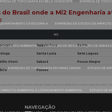
PRESA DE TOPOGRAFIA EM BELO HORIZONTE
EMPRESA DE TOPOG
es do Brasil onde a Mi2 Engenharia
:
LEVANTAMENTO CATEGORIA A
EMPRESAS DE ESTUDO DE IMPACTO
MG
ntagem
Juiz de Fora
Betim
TORAMENTO AMBIENTAL
EMPRESAS DE RECUPERAÇÃO DE ÁREAS
atinga
Santa Luzia
Sete Lagoas
ófilo Otoni
Sabará
Pouso Alegre
EMPRESAS DE TOPOGRAFIA EM MINAS GERAIS
ESTUDO DE IMP
abira
Passos
, parcial ou total, mesmo citando nossos links, é proibida sem a autorização do autor. Cri
 IMPACTO AMBIENTAL E LICENCIAMENTO AMBIENTAL
ESTUDO DE I
NAVEGAÇÃO