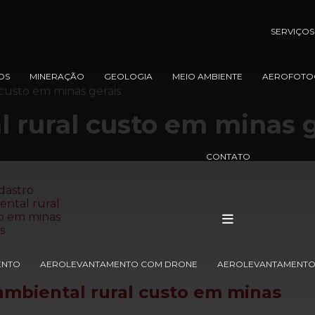
SERVIÇOS
OS
MINERAÇÃO
GEOLOGIA
MEIO AMBIENTE
AEROFOTO
custo em minas gerais
 rural custo em minas g
CONTATO
ENTO
AEROLEVANTAMENTO COM DRONE
AEROLEVANTAMENTO 
ambiental rural custo em minas