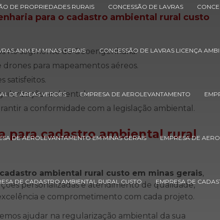
ÇÃO DE PROPRIEDADES RURAIS
CONCESSÃO DE LAVRAS
CONCE
nharia para o
cadastro ambiental rural custo
zados no segmento de Geoengenharia.
RAS ANM EM MINAS GERAIS
CONCESSÃO DE LAVRAS LICENÇA AMBI
 de drones para mapeamentos aéreos.
 satisfeitos.
egularização ambiental.
AL DE ÁREAS VERDES
EMPRESA DE AEROLEVANTAMENTO
EMPR
garantir a conformidade com a legislação ambiental.
a para
cadastro ambiental rural
SA DE AEROLEVANTAMENTO EM MINAS GERAIS
EMPRESA DE AER
cadastro ambiental rural custo em minas gerais
,
ESA DE CADASTRO AMBIENTAL RURAL CUSTO
EMPRESA DE CADAS
uções personalizadas e atendimento de qualidade,
excelência e comprometimento com cada projeto.
emos ajudar na regularização ambiental da sua