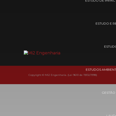
ESTUDO DE IMPAC
ESTUDO E R
ESTUDO
ESTUDOS AMBIENT
Copyright © Mi2 Engenharia. (Lei 9610 de 19/02/1998)
GESTÃO
LAUD