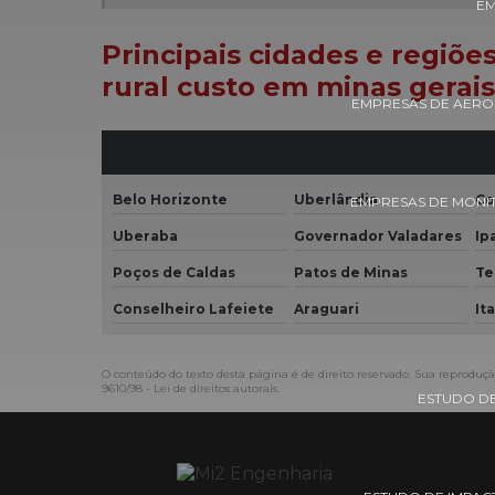
EM
Principais cidades e regiõ
rural custo em minas gerais
EMPRESAS DE AERO
Belo Horizonte
Uberlândia
Co
EMPRESAS DE MONI
Uberaba
Governador Valadares
Ip
Poços de Caldas
Patos de Minas
Te
Conselheiro Lafeiete
Araguari
It
O conteúdo do texto desta página é de direito reservado. Sua reprodução
9610/98 - Lei de direitos autorais
.
ESTUDO DE