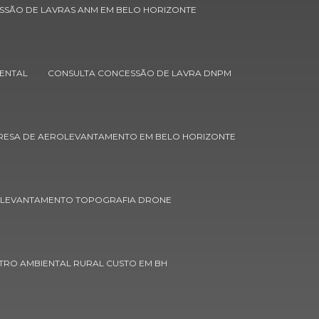
Cadastro ambiental rural empresa
SSÃO DE LAVRAS ANM EM BELO HORIZONTE
Cadastro ambiental rural orçamento
Cadastro ambiental rural preço
ENTAL
CONSULTA CONCESSÃO DE LAVRA DNPM
Cadastro ambiental rural valor
Caracterização do meio físico
ESA DE AEROLEVANTAMENTO EM BELO HORIZONTE
Cartografia digital e gps
Cartografia digital e sensoriamento
remoto
OLEVANTAMENTO TOPOGRAFIA DRONE
Certificação de propriedades rurais
Concessão de lavras
TRO AMBIENTAL RURAL CUSTO EM BH
Concessão de lavras anm em belo
horizonte