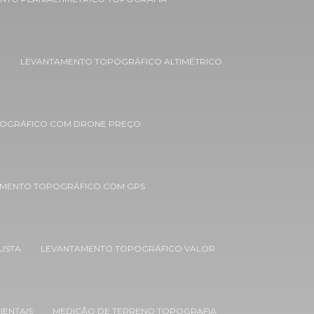
Empresas de estudo de impacto
ambiental
O
LEVANTAMENTO TOPOGRÁFICO ALTIMÉTRICO
Empresas de estudos ambientais
Empresas de monitoramento ambiental
Empresas de recuperação de áreas
OGRÁFICO COM DRONE PREÇO
degradadas
Empresas de topografia em bh
MENTO TOPOGRÁFICO COM GPS
Empresas de topografia em minas gerais
Estudo de impacto ambiental eia rima
USTA
LEVANTAMENTO TOPOGRÁFICO VALOR
Estudo de impacto ambiental e
licenciamento ambiental
Estudo de impacto ambiental loteamento
urbano
IENTAIS
MEDIÇÃO DE TERRENO TOPOGRAFIA