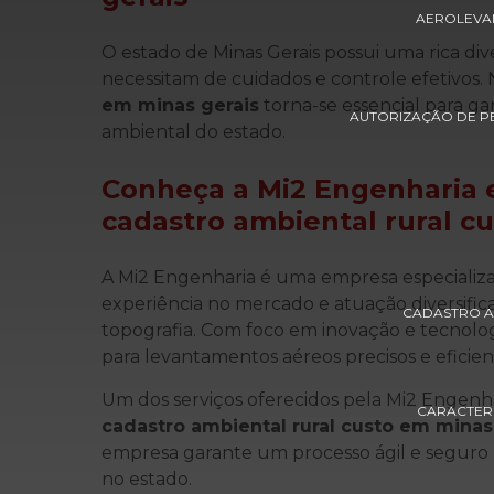
AEROLEVA
O estado de Minas Gerais possui uma rica div
necessitam de cuidados e controle efetivos.
em minas gerais
torna-se essencial para ga
AUTORIZAÇÃO DE P
ambiental do estado.
Conheça a Mi2 Engenharia e
cadastro ambiental rural c
A Mi2 Engenharia é uma empresa especializ
experiência no mercado e atuação diversifi
CADASTRO A
topografia. Com foco em inovação e tecnolog
para levantamentos aéreos precisos e eficien
Um dos serviços oferecidos pela Mi2 Engenh
CARACTERI
cadastro ambiental rural custo em minas
empresa garante um processo ágil e seguro 
no estado.