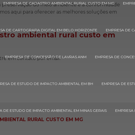
EMPRESA DE CADASTRO AMBIENTAL RURAL CUSTO EM MG
EMPRE
 a preservação do meio ambiente e a conformidade
amos aqui para oferecer as melhores soluções em
SA DE CARTOGRAFIA DIGITAL EM BELO HORIZONTE
EMPRESA DE CA
stro ambiental rural custo em
EMPRESA DE CONCESSÃO DE LAVRAS ANM
EMPRESA DE CONCE
tre em contato por email.
RESA DE ESTUDO DE IMPACTO AMBIENTAL EM BH
EMPRESA DE EST
 DE ESTUDO DE IMPACTO AMBIENTAL EM MINAS GERAIS
EMPRESA 
MBIENTAL RURAL CUSTO EM MG