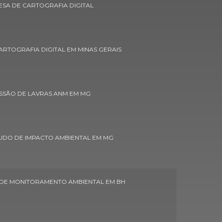
SA DE CARTOGRAFIA DIGITAL
Concessão de lavras anm em minas gerais
Concessão de lavras licença ambiental
RTOGRAFIA DIGITAL EM MINAS GERAIS
Consulta concessão de lavra dnpm
Controle ambiental de áreas verdes
Empresa de aerolevantamento
SSÃO DE LAVRAS ANM EM MG
Empresa de aerolevantamento em belo
horizonte
UDO DE IMPACTO AMBIENTAL EM MG
Empresa de aerolevantamento em minas
gerais
Empresa de aerolevantamento topografia
drone
DE MONITORAMENTO AMBIENTAL EM BH
Empresa de cadastro ambiental rural custo