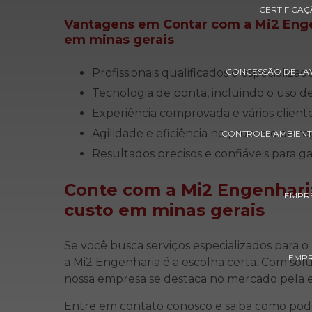
CERTIFICA
Vantagens em Contar com a Mi2 Enge
em minas gerais
Profissionais qualificados e especiali
CONCESSÃO DE LAV
Tecnologia de ponta, incluindo o uso
Experiência comprovada e vários clientes
Agilidade e eficiência no processo de r
CONTROLE AMBIENT
Resultados precisos e confiáveis para 
Conte com a Mi2 Engenhari
EMPRE
custo em minas gerais
Se você busca serviços especializados para o
EMPR
a Mi2 Engenharia é a escolha certa. Com sol
nossa empresa se destaca no mercado pela 
Entre em contato conosco e saiba como pod