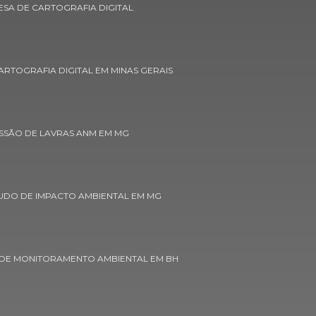
SA DE CARTOGRAFIA DIGITAL
Concessão de lavras anm em minas gerais
Concessão de lavras licença ambiental
RTOGRAFIA DIGITAL EM MINAS GERAIS
Consulta concessão de lavra dnpm
Controle ambiental de áreas verdes
Empresa de aerolevantamento
SSÃO DE LAVRAS ANM EM MG
Empresa de aerolevantamento em belo
horizonte
UDO DE IMPACTO AMBIENTAL EM MG
Empresa de aerolevantamento em minas
gerais
Empresa de aerolevantamento topografia
drone
DE MONITORAMENTO AMBIENTAL EM BH
Empresa de cadastro ambiental rural custo