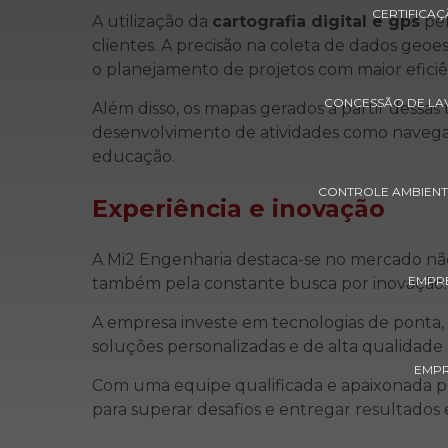
CERTIFICA
A utilização da
cartografia digital e gps
pel
clientes. A precisão na coleta de dados geoes
o planejamento de projetos com maior eficiên
CONCESSÃO DE LAV
Além disso, os mapas gerados a partir dessas
desenvolvimento de atividades como navegaç
educação.
CONTROLE AMBIENT
Experiência e inovação
A Mi2 Engenharia destaca-se no mercado não
EMPRE
também pela constante busca por inovação.
A empresa investe em tecnologias de ponta
soluções personalizadas e de alta qualidade a
EMPR
Com uma equipe qualificada e apaixonada pe
para superar desafios e entregar resultados 