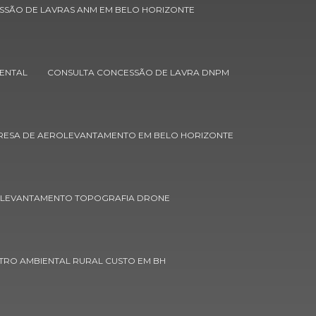
Cadastro ambiental rural empresa
SSÃO DE LAVRAS ANM EM BELO HORIZONTE
Cadastro ambiental rural orçamento
Cadastro ambiental rural preço
ENTAL
CONSULTA CONCESSÃO DE LAVRA DNPM
Cadastro ambiental rural valor
Caracterização do meio físico
ESA DE AEROLEVANTAMENTO EM BELO HORIZONTE
Cartografia digital e gps
Cartografia digital e sensoriamento
remoto
OLEVANTAMENTO TOPOGRAFIA DRONE
Certificação de propriedades rurais
Concessão de lavras
TRO AMBIENTAL RURAL CUSTO EM BH
Concessão de lavras anm em belo
horizonte