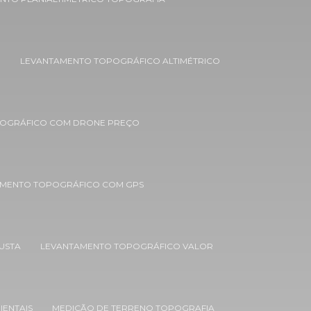
Empresas de estudo de impacto
ambiental
O
LEVANTAMENTO TOPOGRÁFICO ALTIMÉTRICO
Empresas de estudos ambientais
Empresas de monitoramento ambiental
Empresas de recuperação de áreas
OGRÁFICO COM DRONE PREÇO
degradadas
Empresas de topografia em bh
MENTO TOPOGRÁFICO COM GPS
Empresas de topografia em minas gerais
Estudo de impacto ambiental eia rima
USTA
LEVANTAMENTO TOPOGRÁFICO VALOR
Estudo de impacto ambiental e
licenciamento ambiental
Estudo de impacto ambiental loteamento
urbano
IENTAIS
MEDIÇÃO DE TERRENO TOPOGRAFIA