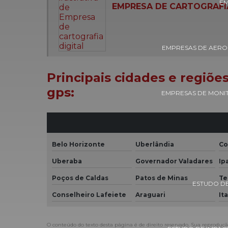
EM
EMPRESA DE CARTOGRAFI
EMPRESAS DE AERO
Principais cidades e regiõe
gps:
EMPRESAS DE MONI
Belo Horizonte
Uberlândia
Co
Uberaba
Governador Valadares
Ip
Poços de Caldas
Patos de Minas
Te
ESTUDO DE
Conselheiro Lafeiete
Araguari
It
O conteúdo do texto desta página é de direito reservado. Sua reprodução