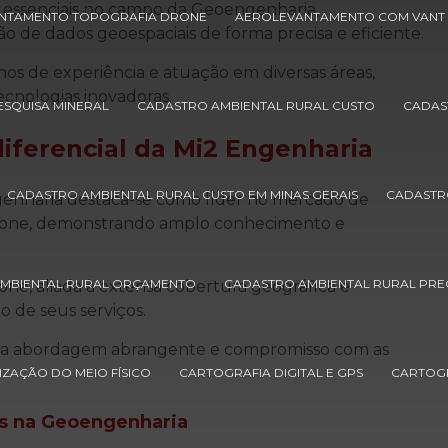
 essenciais no campo da Geoengenharia,
NTAMENTO TOPOGRAFIA DRONE
AEROLEVANTAMENTO COM VANT
ção de dados geoespaciais de forma precisa e eficiente.
os de experiência e atuação em diversas áreas,
ecnologias inovadoras.
ESQUISA MINERAL
CADASTRO AMBIENTAL RURAL CUSTO
CADAS
 diferencial da Mi2 Engenharia
CADASTRO AMBIENTAL RURAL CUSTO EM MINAS GERAIS
CADASTR
enharia destaca-se como líder no mercado de
one, demonstrando amplo conhecimento e
MBIENTAL RURAL ORÇAMENTO
CADASTRO AMBIENTAL RURAL PR
e, aliada à extensa cobertura geográfica e
o de seus serviços.
 sua abordagem abrangente e compromisso com as
ZAÇÃO DO MEIO FÍSICO
CARTOGRAFIA DIGITAL E GPS
CARTOGR
s
na Geoengenharia