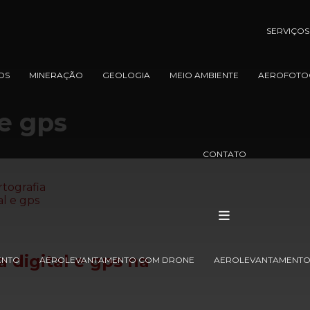
SERVIÇOS
OS
MINERAÇÃO
GEOLOGIA
MEIO AMBIENTE
AEROFOTO
 e gps
CONTATO
a digital e gps
na
ENTO
AEROLEVANTAMENTO COM DRONE
AEROLEVANTAMENTO 