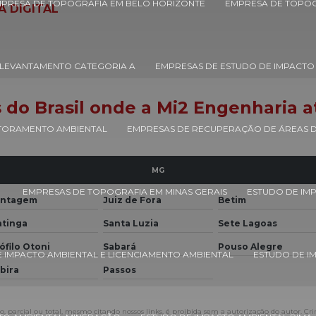
PRESA DE TOPOGRAFIA EM BELO HORIZONTE
EMPRESA DE TOPOG
A DIGITAL
LEVANTAMENTO CATEGORIA A
EMPRESAS DE ESTUDO DE IMPACTO
s do Brasil onde a Mi2 Engenharia a
TORAMENTO AMBIENTAL
EMPRESAS DE RECUPERAÇÃO DE ÁREAS
MG
EMPRESAS DE TOPOGRAFIA EM MINAS GERAIS
ESTUDO DE IMP
ntagem
Juiz de Fora
Betim
atinga
Santa Luzia
Sete Lagoas
ófilo Otoni
Sabará
Pouso Alegre
 IMPACTO AMBIENTAL E LICENCIAMENTO AMBIENTAL
ESTUDO DE I
abira
Passos
, parcial ou total, mesmo citando nossos links, é proibida sem a autorização do autor. Cri