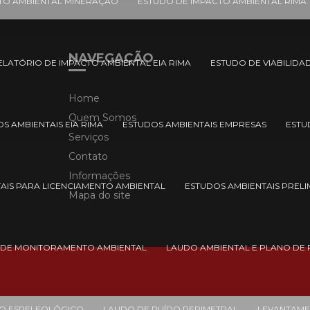
TO AMBIENTAL MINERAÇÃO
ESTUDO DE IMPACTO AMBIENTAL RIMA
NAVEGAÇÃO
ELATÓRIO DE IMPACTO AMBIENTAL EIA RIMA
ESTUDO DE VIABILIDA
Home
Quem Somos
S AMBIENTAIS EIA RIMA
ESTUDOS AMBIENTAIS EMPRESAS
ESTU
Serviços
Contato
Informações
AIS PARA LICENCIAMENTO AMBIENTAL
ESTUDOS AMBIENTAIS PRELI
Mapa do site
 DE MONITORAMENTO AMBIENTAL
LAUDO AMBIENTAL E PLANO DE
O ESPELEOLÓGICO
LAUDO DE RUÍDO PERIMETRAL
LEVANTAME