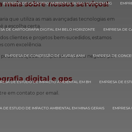
 mais sobre nossos serviços!
EMPRESA DE CADASTRO AMBIENTAL RURAL CUSTO EM MG
EMPRE
a que utiliza as mais avançadas tecnologias em
é a escolha certa.
SA DE CARTOGRAFIA DIGITAL EM BELO HORIZONTE
EMPRESA DE CA
dos clientes e projetos bem-sucedidos, estamos
es com excelência.
podemos ajudar a impulsionar o seu negócio por
EMPRESA DE CONCESSÃO DE LAVRAS ANM
EMPRESA DE CONCE
grafia digital e gps
RESA DE ESTUDO DE IMPACTO AMBIENTAL EM BH
EMPRESA DE EST
tre em contato por email.
 DE ESTUDO DE IMPACTO AMBIENTAL EM MINAS GERAIS
EMPRESA 