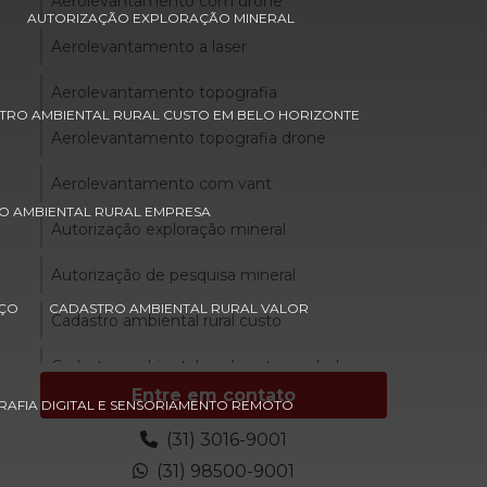
Aerolevantamento com drone
AUTORIZAÇÃO EXPLORAÇÃO MINERAL
Aerolevantamento a laser
Aerolevantamento topografia
TRO AMBIENTAL RURAL CUSTO EM BELO HORIZONTE
Aerolevantamento topografia drone
Aerolevantamento com vant
O AMBIENTAL RURAL EMPRESA
Autorização exploração mineral
Autorização de pesquisa mineral
EÇO
CADASTRO AMBIENTAL RURAL VALOR
Cadastro ambiental rural custo
Cadastro ambiental rural custo em belo
horizonte
Entre em contato
AFIA DIGITAL E SENSORIAMENTO REMOTO
Cadastro ambiental rural custo em minas
(31) 3016-9001
gerais
(31) 98500-9001