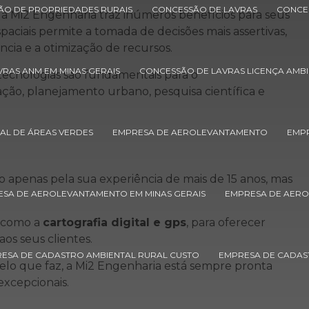
ÇÃO DE PROPRIEDADES RURAIS
CONCESSÃO DE LAVRAS
CONCE
a Mi2 Engenharia traz inúmeros benefícios para seus
paciais permite a tomada de decisões mais assertivas,
cia e a otimização de recursos.
RAS ANM EM MINAS GERAIS
CONCESSÃO DE LAVRAS LICENÇA AMBI
 tecnologias são fundamentais para o
ão, planejamento urbano, pesquisa científica e
AL DE ÁREAS VERDES
EMPRESA DE AEROLEVANTAMENTO
EMPR
 apenas pela sua experiência de mais de 15 anos, mas
SA DE AEROLEVANTAMENTO EM MINAS GERAIS
EMPRESA DE AER
, como a
cartografia digital e gps
, para oferecer
os seus clientes.
ESA DE CADASTRO AMBIENTAL RURAL CUSTO
EMPRESA DE CADAS
lo que faz, a Mi2 Engenharia está sempre pronta
excepcionais.