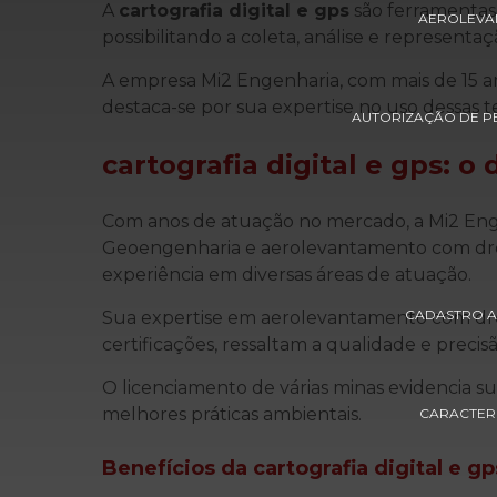
A
cartografia digital e gps
são ferramentas
AEROLEVA
possibilitando a coleta, análise e representa
A empresa Mi2 Engenharia, com mais de 15 an
destaca-se por sua expertise no uso dessas t
AUTORIZAÇÃO DE P
cartografia digital e gps
: o
Com anos de atuação no mercado, a Mi2 Eng
Geoengenharia e aerolevantamento com dr
experiência em diversas áreas de atuação.
CADASTRO A
Sua expertise em aerolevantamento com dron
certificações, ressaltam a qualidade e precisã
O licenciamento de várias minas evidencia
melhores práticas ambientais.
CARACTERI
Benefícios da
cartografia digital e gp